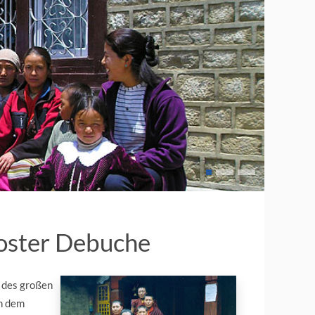
loster Debuche
n des großen
ch dem