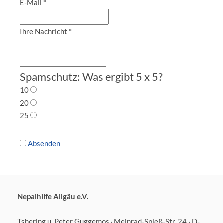
E-Mail
*
Ihre Nachricht
*
Spamschutz: Was ergibt 5 x 5?
10
20
25
Absenden
Nepalhilfe Allgäu e.V.
Tshering u. Peter Guggemos · Meinrad-Spieß-Str. 24 · D-